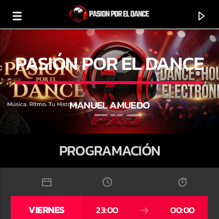
PASIÓN POR EL DANCE
MANUEL AMUEDO
0:00
PROGRAMACIÓN
PROGRAMA ACTUAL
DISCOTECA DÉCADA 90
VIERNES
23:00
00:00
14:00
16:00