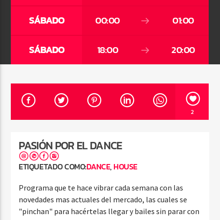
SÁBADO
00:00
01:00
SÁBADO
18:00
20:00
Pasión por el Dance
2
PASIÓN POR EL DANCE
ETIQUETADO COMO:
DANCE
,
HOUSE
Programa que te hace vibrar cada semana con las
novedades mas actuales del mercado, las cuales se
"pinchan" para hacértelas llegar y bailes sin parar con