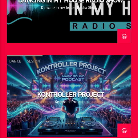
DANCING IN MY HOUSE RADIO SHOW
Dancing in my house Radio Show
DANCE
SESION
KONTROLLER PROJECT
Kontroler Project