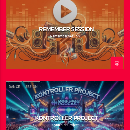
REMEMBER SESSION
Remember Session
DANCE
SESION
KONTROLLER PROJECT
Kontroler Project