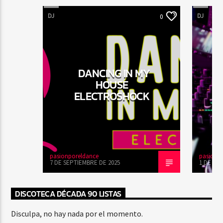
DJ
DJ
0
DANCING IN MY
HOUSE
ELECTROSHOCK
pasionporeldance
pasionp
7 DE SEPTIEMBRE DE 2025
1 DE DI
DISCOTECA DÉCADA 90 LISTAS
Disculpa, no hay nada por el momento.