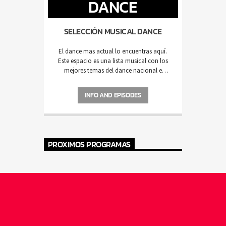
DANCE
SELECCIÓN MUSICAL DANCE
El dance mas actual lo encuentras aquí.
Este espacio es una lista musical con los
mejores temas del dance nacional e
internacional, la mayoría de ellos
novedades que van llegando a nuestra
INFO AND EPISODES
estación de radio.
PROXIMOS PROGRAMAS