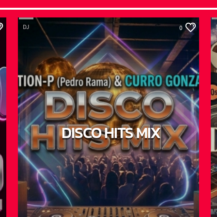
DJ
0
DISCO HITS MIX