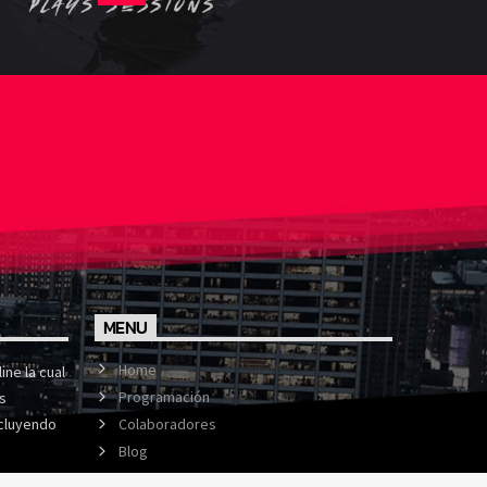
MENU
Home
ine la cual
Programación
s
cluyendo
Colaboradores
Blog
Podcasts