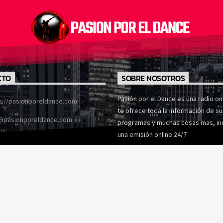
CTO
SOBRE NOSOTROS
Pasión por el Dance es una radio onl
s://pasionporeldance.com
te ofrece toda la información de su
@pasionporeldance.com
programas y muchas cosas mas, in
una emisión online 24/7