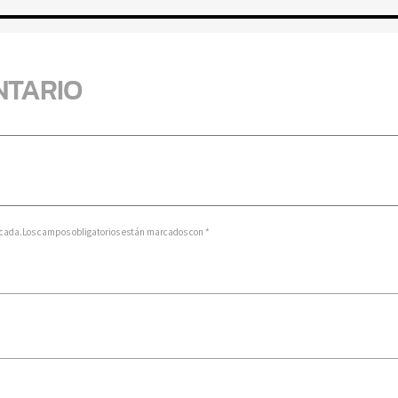
NTARIO
licada.Los campos obligatorios están marcados con *