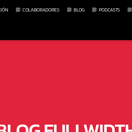
IÓN
COLABORADORES
BLOG
PODCASTS
PRÓXIMO PROGRAMA
CE
DISCOTECA DÉCADA 90
14:00
16:00
BLOG FULLWIDT