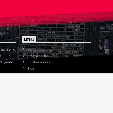
MENU
Home
ine la cual
Programación
s
cluyendo
Colaboradores
Blog
Podcasts
Contacto
Política de privacidad