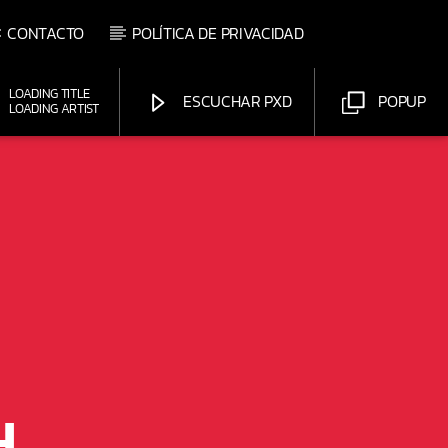
CONTACTO
POLÍTICA DE PRIVACIDAD
LOADING TITLE
ESCUCHAR PXD
POPUP
LOADING ARTIST
Pasión por el Dance
H