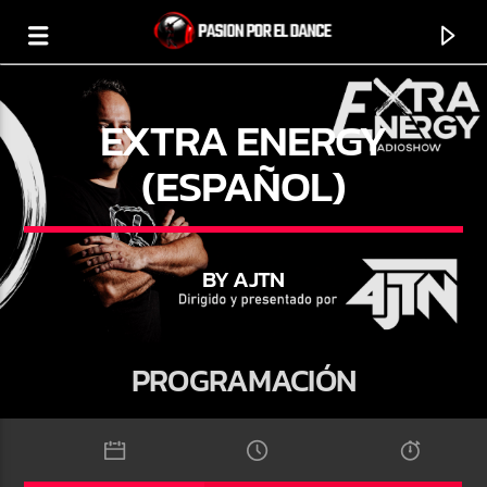
EXTRA ENERGY
(ESPAÑOL)
0:00
BY AJTN
PROGRAMACIÓN
PROGRAMA ACTUAL
CLUBBING PARTY
12:00
13:00