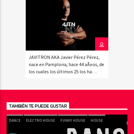
4JTN
JAVITRON AKA Javier Pérez Pérez,
nace en Pamplona, hace 44 aÃ±os, de
los cuales los últimos 25 los ha
dedicado a hacer bailar a miles de
personas en el norte de España, a
través de sus radio shows y sus
actuaciones en discotecas y
TAMBIÉN TE PUEDE GUSTAR
festivales. Ha compartido cabina con
los djs más importantes de España
DANCE
ELECTRO HOUSE
FUNKY HOUSE
HOUSE
[…]
NU DISCO
PROGRESSIVE
TRANCE