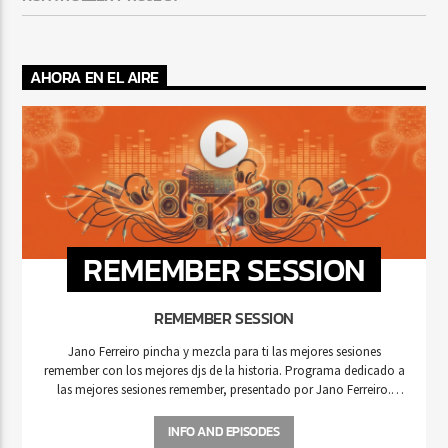
AHORA EN EL AIRE
REMEMBER SESSION
REMEMBER SESSION
Jano Ferreiro pincha y mezcla para ti las mejores sesiones
remember con los mejores djs de la historia. Programa dedicado a
las mejores sesiones remember, presentado por Jano Ferreiro.
Formo parte de la Asociación Española de DJs y Productores.
Colectivo de Djs de Lleida Sígueme en facebook: Jano Ferreiro:
INFO AND EPISODES
www.facebook.com/janoferreiro Remember Sesion: