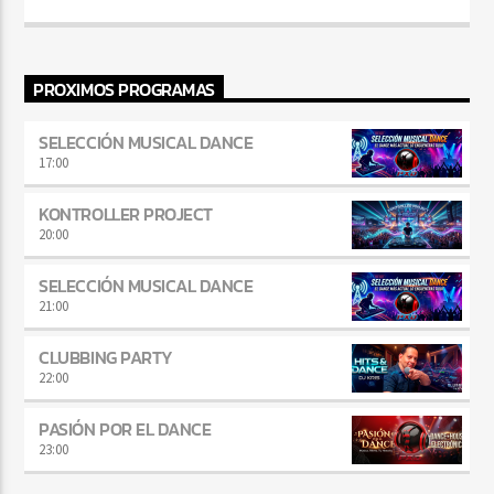
www.facebook.com/remembersesions Escúchame en directo los
viernes en La Jungla Radio de 23.00 a 00.00 y los domingos en
Omega Fm España de 10.00 a 11.00 y en las demás emisoras
repartidas por todo el mundo.
PROXIMOS PROGRAMAS
SELECCIÓN MUSICAL DANCE
17:00
KONTROLLER PROJECT
20:00
SELECCIÓN MUSICAL DANCE
21:00
CLUBBING PARTY
22:00
PASIÓN POR EL DANCE
23:00