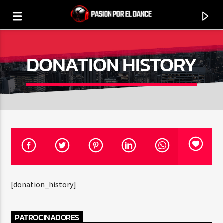
DONATION HISTORY
0:00
[donation_history]
PROGRAMA ACTUAL
PASIÓN POR EL DANCE
PATROCINADORES
00:00
01:00