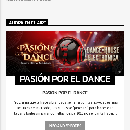
AHORA EN EL AIRE
PASIÓN POR EL DANCE
PASIÓN POR EL DANCE
Programa que te hace vibrar cada semana con las novedades mas
actuales del mercado, las cuales se "pinchan" para hacértelas
llegar y bailes sin parar con ellas, desde 2010 nos encanta hacerte
pasar ese ratito dance en compañía de Pasión por el Dance. Cada
semana llegamos con las pilas bien cargadas y la lista mas caliente
INFO AND EPISODES
para que tú no te desconectes.